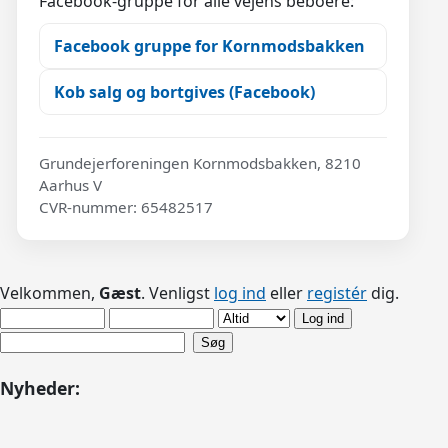
Facebook-gruppe for alle vejens beboere:
Facebook gruppe for Kornmodsbakken
Kob salg og bortgives (Facebook)
Grundejerforeningen Kornmodsbakken, 8210
Aarhus V
CVR-nummer: 65482517
Velkommen,
Gæst
. Venligst
log ind
eller
registér
dig.
Nyheder: