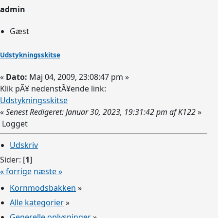
admin
Gæst
Udstykningsskitse
«
Dato:
Maj 04, 2009, 23:08:47 pm »
Klik pÃ¥ nedenstÃ¥ende link:
Udstykningsskitse
«
Senest Redigeret: Januar 30, 2023, 19:31:42 pm af K122
»
Logget
Udskriv
Sider: [
1
]
« forrige
næste »
Kornmodsbakken
»
Alle kategorier
»
Generelle oplysninger
»