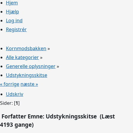
Hjem
Hjælp
Log ind
Registrér
Kornmodsbakken
»
Alle kategorier
»
Generelle oplysninger
»
Udstykningsskitse
« forrige
næste »
Udskriv
Sider: [
1
]
Forfatter
Emne: Udstykningsskitse (Læst
4193 gange)