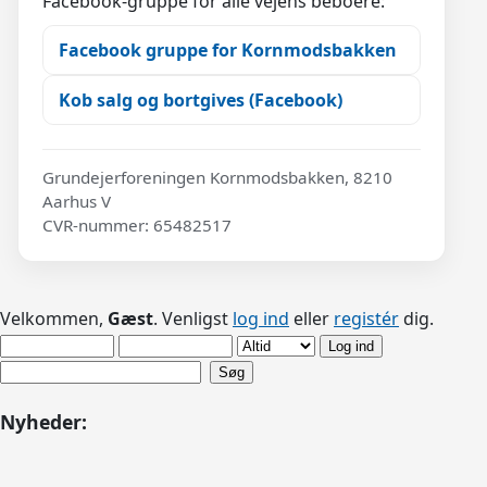
Facebook-gruppe for alle vejens beboere:
Facebook gruppe for Kornmodsbakken
Kob salg og bortgives (Facebook)
Grundejerforeningen Kornmodsbakken, 8210
Aarhus V
CVR-nummer: 65482517
Velkommen,
Gæst
. Venligst
log ind
eller
registér
dig.
Nyheder: