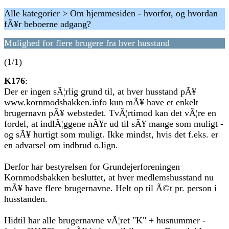
Alle kategorier > Om hjemmesiden - hvorfor, og hvordan
fÃ¥r beboerne adgang?
Mulighed for flere brugere fra hver husstand
(1/1)
K176
:
Der er ingen sÃ¦rlig grund til, at hver husstand pÃ¥
www.kornmodsbakken.info kun mÃ¥ have et enkelt
brugernavn pÃ¥ webstedet. TvÃ¦rtimod kan det vÃ¦re en
fordel, at indlÃ¦ggene nÃ¥r ud til sÃ¥ mange som muligt -
og sÃ¥ hurtigt som muligt. Ikke mindst, hvis det f.eks. er
en advarsel om indbrud o.lign.
Derfor har bestyrelsen for Grundejerforeningen
Kornmodsbakken besluttet, at hver medlemshusstand nu
mÃ¥ have flere brugernavne. Helt op til Ã©t pr. person i
husstanden.
Hidtil har alle brugernavne vÃ¦ret "K" + husnummer -