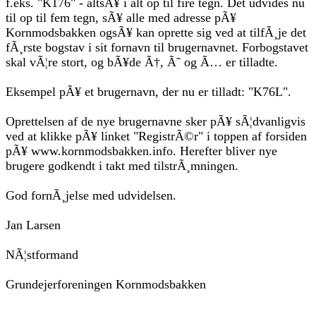
f.eks. "K176" - altsÃ¥ i alt op til fire tegn. Det udvides nu
til op til fem tegn, sÃ¥ alle med adresse pÃ¥
Kornmodsbakken ogsÃ¥ kan oprette sig ved at tilfÃ¸je det
fÃ¸rste bogstav i sit fornavn til brugernavnet. Forbogstavet
skal vÃ¦re stort, og bÃ¥de Ã†, Ã˜ og Ã… er tilladte.
Eksempel pÃ¥ et brugernavn, der nu er tilladt: "K76L".
Oprettelsen af de nye brugernavne sker pÃ¥ sÃ¦dvanligvis
ved at klikke pÃ¥ linket "RegistrÃ©r" i toppen af forsiden
pÃ¥ www.kornmodsbakken.info. Herefter bliver nye
brugere godkendt i takt med tilstrÃ¸mningen.
God fornÃ¸jelse med udvidelsen.
Jan Larsen
NÃ¦stformand
Grundejerforeningen Kornmodsbakken