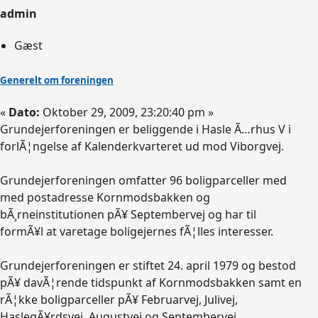
admin
Gæst
Generelt om foreningen
«
Dato:
Oktober 29, 2009, 23:20:40 pm »
Grundejerforeningen er beliggende i Hasle Ã…rhus V i
forlÃ¦ngelse af Kalenderkvarteret ud mod Viborgvej.
Grundejerforeningen omfatter 96 boligparceller med
med postadresse Kornmodsbakken og
bÃ¸rneinstitutionen pÃ¥ Septembervej og har til
formÃ¥l at varetage boligejernes fÃ¦lles interesser.
Grundejerforeningen er stiftet 24. april 1979 og bestod
pÃ¥ davÃ¦rende tidspunkt af Kornmodsbakken samt en
rÃ¦kke boligparceller pÃ¥ Februarvej, Julivej,
HaslegÃ¥rdsvej, Augustvej og Septembervej.