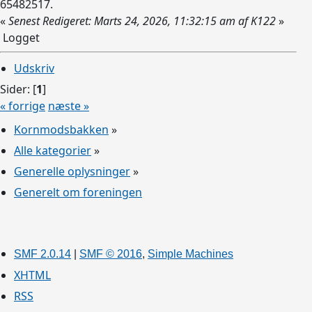
65482517.
«
Senest Redigeret: Marts 24, 2026, 11:32:15 am af K122
»
Logget
Udskriv
Sider: [
1
]
« forrige
næste »
Kornmodsbakken
»
Alle kategorier
»
Generelle oplysninger
»
Generelt om foreningen
SMF 2.0.14
|
SMF © 2016
,
Simple Machines
XHTML
RSS