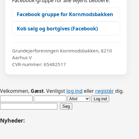
Facebook-gruppe for alle vejens beboere:
Facebook gruppe for Kornmodsbakken
Kob salg og bortgives (Facebook)
Grundejerforeningen Kornmodsbakken, 8210
Aarhus V
CVR-nummer: 65482517
Velkommen,
Gæst
. Venligst
log ind
eller
registér
dig.
Nyheder: