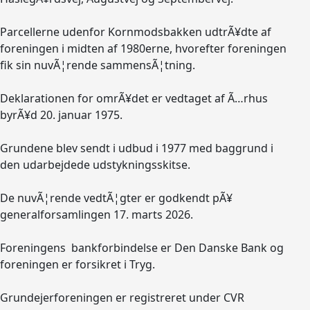
Parcellerne udenfor Kornmodsbakken udtrÃ¥dte af
foreningen i midten af 1980erne, hvorefter foreningen
fik sin nuvÃ¦rende sammensÃ¦tning.
Deklarationen for omrÃ¥det er vedtaget af Ã…rhus
byrÃ¥d 20. januar 1975.
Grundene blev sendt i udbud i 1977 med baggrund i
den udarbejdede udstykningsskitse.
De nuvÃ¦rende vedtÃ¦gter er godkendt pÃ¥
generalforsamlingen 17. marts 2026.
Foreningens bankforbindelse er Den Danske Bank og
foreningen er forsikret i Tryg.
Grundejerforeningen er registreret under CVR