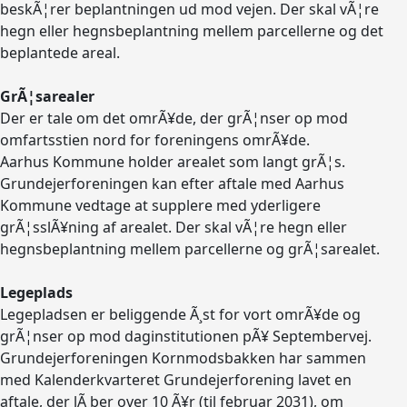
beskÃ¦rer beplantningen ud mod vejen. Der skal vÃ¦re
hegn eller hegnsbeplantning mellem parcellerne og det
beplantede areal.
GrÃ¦sarealer
Der er tale om det omrÃ¥de, der grÃ¦nser op mod
omfartsstien nord for foreningens omrÃ¥de.
Aarhus Kommune holder arealet som langt grÃ¦s.
Grundejerforeningen kan efter aftale med Aarhus
Kommune vedtage at supplere med yderligere
grÃ¦sslÃ¥ning af arealet. Der skal vÃ¦re hegn eller
hegnsbeplantning mellem parcellerne og grÃ¦sarealet.
Legeplads
Legepladsen er beliggende Ã¸st for vort omrÃ¥de og
grÃ¦nser op mod daginstitutionen pÃ¥ Septembervej.
Grundejerforeningen Kornmodsbakken har sammen
med Kalenderkvarteret Grundejerforening lavet en
aftale, der lÃ¸ber over 10 Ã¥r (til februar 2031), om