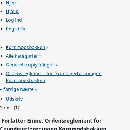
Hjem
Hjælp
Log ind
Registrér
Kornmodsbakken
»
Alle kategorier
»
Generelle oplysninger
»
Ordensreglement for Grundejerforeningen
Kornmodsbakken
« forrige
næste »
Udskriv
Sider: [
1
]
Forfatter
Emne: Ordensreglement for
Grundejerforeningen Kornmodsbakken