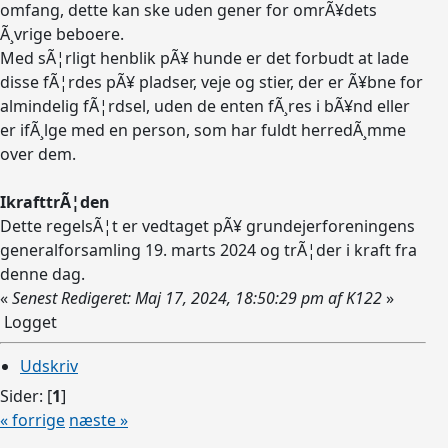
omfang, dette kan ske uden gener for omrÃ¥dets
Ã¸vrige beboere.
Med sÃ¦rligt henblik pÃ¥ hunde er det forbudt at lade
disse fÃ¦rdes pÃ¥ pladser, veje og stier, der er Ã¥bne for
almindelig fÃ¦rdsel, uden de enten fÃ¸res i bÃ¥nd eller
er ifÃ¸lge med en person, som har fuldt herredÃ¸mme
over dem.
IkrafttrÃ¦den
Dette regelsÃ¦t er vedtaget pÃ¥ grundejerforeningens
generalforsamling 19. marts 2024 og trÃ¦der i kraft fra
denne dag.
«
Senest Redigeret: Maj 17, 2024, 18:50:29 pm af K122
»
Logget
Udskriv
Sider: [
1
]
« forrige
næste »