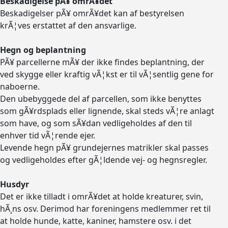
Beskadigelse pÃ¥ omrÃ¥det
Beskadigelser pÃ¥ omrÃ¥det kan af bestyrelsen
krÃ¦ves erstattet af den ansvarlige.
Hegn og beplantning
PÃ¥ parcellerne mÃ¥ der ikke findes beplantning, der
ved skygge eller kraftig vÃ¦kst er til vÃ¦sentlig gene for
naboerne.
Den ubebyggede del af parcellen, som ikke benyttes
som gÃ¥rdsplads eller lignende, skal steds vÃ¦re anlagt
som have, og som sÃ¥dan vedligeholdes af den til
enhver tid vÃ¦rende ejer.
Levende hegn pÃ¥ grundejernes matrikler skal passes
og vedligeholdes efter gÃ¦ldende vej- og hegnsregler.
Husdyr
Det er ikke tilladt i omrÃ¥det at holde kreaturer, svin,
hÃ¸ns osv. Derimod har foreningens medlemmer ret til
at holde hunde, katte, kaniner, hamstere osv. i det