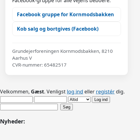
Facebook-gruppe for alle vejens beboere:
Facebook gruppe for Kornmodsbakken
Kob salg og bortgives (Facebook)
Grundejerforeningen Kornmodsbakken, 8210
Aarhus V
CVR-nummer: 65482517
Velkommen,
Gæst
. Venligst
log ind
eller
registér
dig.
Nyheder: