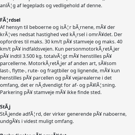
anlÃ¦g af legeplads og vedligehold af denne.
FÃ¦rdsel
Af hensyn til beboerne og isÃ¦r bÃ¸rnene, mÃ¥ der
krÃ¦ves nedsat hastighed ved kÃ¸rsel i omrÃ¥det. Der
opfordres til maks. 30 km/t pÃ¥ stamveje og maks. 40
km/t pÃ¥ indfaldsvejen. Kun personmotorkÃ¸retÃ¸jer
pÃ¥ indtil 3.500 kg. totalvÃ¦gt mÃ¥ henstilles pÃ¥
parcellerne. MotorkÃ¸retÃ¸jer af anden art, sÃ¥som
last-, flytte-, rute- og fragtbiler og lignende, mÃ¥ kun
henstilles pÃ¥ parcellen og pÃ¥ vejarealerne i det
omfang, det er nÃ¸dvendigt for af- og pÃ¥lÃ¦sning.
Parkering pÃ¥ stamveje mÃ¥ ikke finde sted.
StÃ¸j
StÃ¸jende adfÃ¦rd, der virker generende pÃ¥ naboerne,
undgÃ¥s i videst muligt omfang.