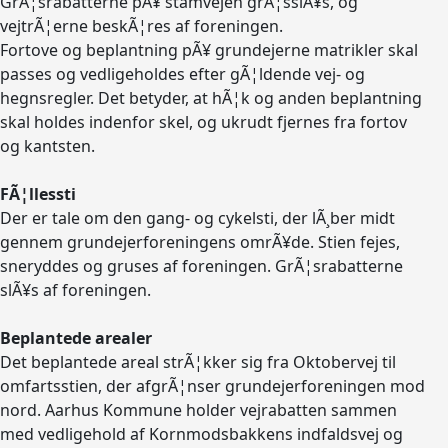
GrÃ¦srabatterne pÃ¥ stamvejen grÃ¦sslÃ¥s, og
vejtrÃ¦erne beskÃ¦res af foreningen.
Fortove og beplantning pÃ¥ grundejerne matrikler skal
passes og vedligeholdes efter gÃ¦ldende vej- og
hegnsregler. Det betyder, at hÃ¦k og anden beplantning
skal holdes indenfor skel, og ukrudt fjernes fra fortov
og kantsten.
FÃ¦llessti
Der er tale om den gang- og cykelsti, der lÃ¸ber midt
gennem grundejerforeningens omrÃ¥de. Stien fejes,
sneryddes og gruses af foreningen. GrÃ¦srabatterne
slÃ¥s af foreningen.
Beplantede arealer
Det beplantede areal strÃ¦kker sig fra Oktobervej til
omfartsstien, der afgrÃ¦nser grundejerforeningen mod
nord. Aarhus Kommune holder vejrabatten sammen
med vedligehold af Kornmodsbakkens indfaldsvej og